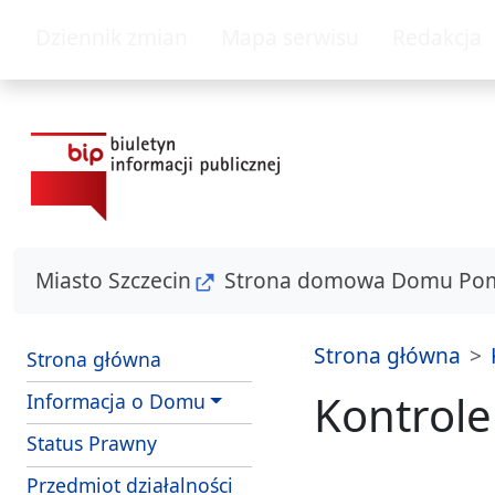
przejdź do głównego menu
przejdź do treśc
Dziennik zmian
Mapa serwisu
Redakcja
Miasto Szczecin
Strona domowa Domu Pom
Strona główna
Strona główna
Kontrole
Informacja o Domu
Status Prawny
Przedmiot działalności